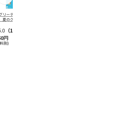
グリーティング切
【グリーティング切
レターパックプラス
＜お中元＞新
】夏のグリーティ
手】夏のグリーティ
（600円）（20部セ
なオールスタ
グ（85円）
ング（110円）
ット）
5.0
（10）
5.0
（17）
4.8
（24）
4.8
（19
50円
1,100円
12,000円
3,780円
送料別)
(送料別)
(送料別)
(送料・税込)