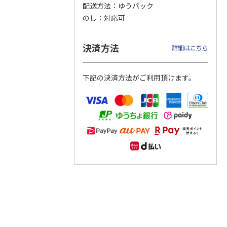
配送方法
ゆうパック
のし
対応可
つぶら
【グリーティング切
【グリーティング切
【のり式】110円普
ーズ
手】ハッピーグリー
手】グリーティング
通切手・千鳥（1シ
ティング（110円）
（シンプル）（110
ート100枚）
決済方法
詳細はこちら
1）
5.0
（2）
円
4.8
…
（11）
4.6
（7）
1,100円
5,500円
11,000円
(送料別)
(送料別)
(送料別)
下記の決済方法がご利用頂けます。