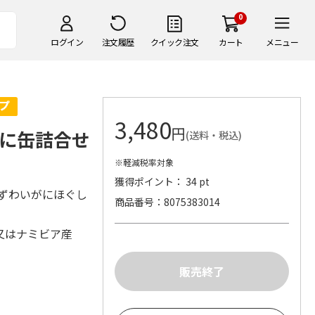
0
ログイン
注文履歴
クイック注文
カート
メニュー
3,480
円
に缶詰合せ
(送料・税込)
※軽減税率対象
獲得ポイント： 34 pt
るずわいがにほぐし
商品番号
8075383014
産又はナミビア産