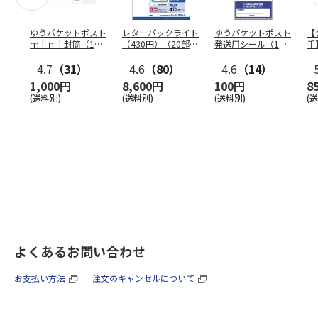
ゆうパケットポスト
レターパックライト
ゆうパケットポスト
【
ｍｉｎｉ封筒（1個
（430円）（20部セ
発送用シール（1個
手
（50枚）セット）
ット）
（20枚）セット）
ン
4.7
（31）
4.6
（80）
4.6
（14）
1,000円
8,600円
100円
8
(送料別)
(送料別)
(送料別)
(
よくあるお問い合わせ
お支払い方法
注文のキャンセルについて