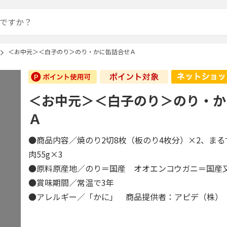
＜お中元＞＜白子のり＞のり・かに缶詰合せＡ
＜お中元＞＜白子のり＞のり・か
Ａ
●商品内容／焼のり2切8枚（板のり4枚分）×2、ま
肉55g×3
●原料原産地／のり＝国産 オオエンコウガニ＝国
●賞味期間／常温で3年
●アレルギー／「かに」 商品提供者：アピデ（株）