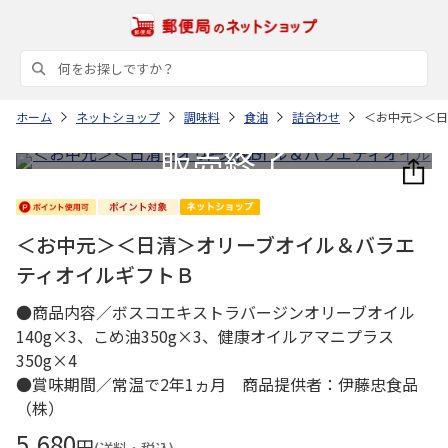
ホーム
ネットショップ
調味料
食油
詰合わせ
＜お中元＞＜日
＜お中元＞＜日清＞オリーブオイル＆バラエ
ティオイルギフトＢ
●商品内容／ボスコエキストラバージンオリーブオイル
140g×3、こめ油350g×3、健康オイルアマニプラス
350g×4
●賞味期間／常温で2年1ヵ月 商品提供者：伊藤忠食品
（株）
5,680
円