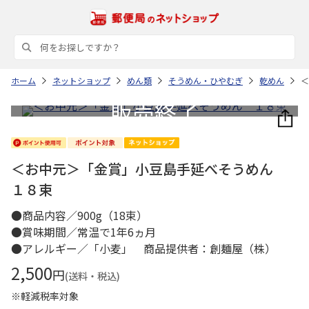
ホーム
ネットショップ
めん類
そうめん・ひやむぎ
乾めん
＜
＜お中元＞「金賞」小豆島手延べそうめん
１８束
●商品内容／900g（18束）
●賞味期間／常温で1年6ヵ月
●アレルギー／「小麦」 商品提供者：創麺屋（株）
2,500
円
(送料・税込)
※軽減税率対象