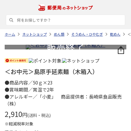
ホーム
ネットショップ
めん類
そうめん・ひやむぎ
乾めん
＜
＜お中元＞島原手延素麺（木箱入）
●商品内容／50ｇ×23
●賞味期間／常温で2年
●アレルギー／「小麦」 商品提供者：長崎県食品販売
（株）
2,910
円
(送料・税込)
※軽減税率対象