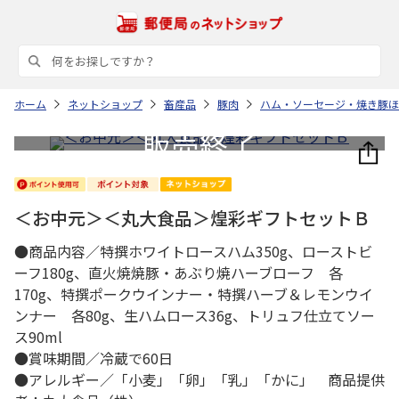
ホーム
ネットショップ
畜産品
豚肉
ハム・ソーセージ・焼き豚ほ
＜お中元＞＜丸大食品＞煌彩ギフトセットＢ
●商品内容／特撰ホワイトロースハム350g、ローストビ
ーフ180g、直火焼焼豚・あぶり焼ハーブローフ 各
170g、特撰ポークウインナー・特撰ハーブ＆レモンウイ
ンナー 各80g、生ハムロース36g、トリュフ仕立てソー
ス90ml
●賞味期間／冷蔵で60日
●アレルギー／「小麦」「卵」「乳」「かに」 商品提供