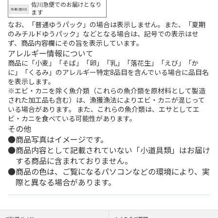
佐川急便でのお届けとなり
ます
なお、「普通ゆうパック」の場合は表示しません。また、「夏期
のみチルドゆうパック」などとなる場合は、記号での表示はせ
ず、商品内容欄にその旨を表示しています。
アレルギー情報について
商品に「小麦」「そば」「卵」「乳」「落花生」「えび」「か
に」「くるみ」のアレルギー特定8品目を含んでいる場合に品目名
を表示します。
※エビ・カニを除く魚介類（これらの魚介類を原材料として製造
された加工品も含む）は、漁獲漁法によりエビ・カニが混じって
いる場合があります。 また、これらの魚介類は、エサとしてエ
ビ・カニを食べている可能性があります。
その他
商品写真はイメージです。
商品内容として記載されていない「小道具類」はお届け
する商品に含まれておりません。
商品の色は、ご覧になるパソコンなどの環境により、実
際と異なる場合があります。