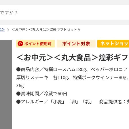
ほか
＜お中元＞＜丸大食品＞煌彩ギフトセットＡ
＜お中元＞＜丸大食品＞煌彩ギフ
●商品内容／特撰ロースハム180g、ペッパーボロニ
厚切りステーキ 各110g、特撰ポークウインナー80
36g
●賞味期間／冷蔵で60日
●アレルギー／「小麦」「卵」「乳」 商品提供者：