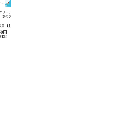
グリーティング切
【グリーティング切
レターパックプラス
＜お中元＞新
】夏のグリーティ
手】夏のグリーティ
（600円）（20部セ
なオールスタ
グ（85円）
ング（110円）
ット）
5.0
（10）
5.0
（17）
4.8
（24）
4.8
（19
50円
1,100円
12,000円
3,780円
送料別)
(送料別)
(送料別)
(送料・税込)