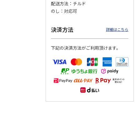
配送方法
チルド
のし
対応可
つぶら
【グリーティング切
【グリーティング切
【のり式】110円普
ーズ
手】ハッピーグリー
手】グリーティング
通切手・千鳥（1シ
ティング（110円）
（シンプル）（110
ート100枚）
決済方法
詳細はこちら
1）
5.0
（2）
円
4.8
…
（11）
4.6
（7）
1,100円
5,500円
11,000円
(送料別)
(送料別)
(送料別)
下記の決済方法がご利用頂けます。