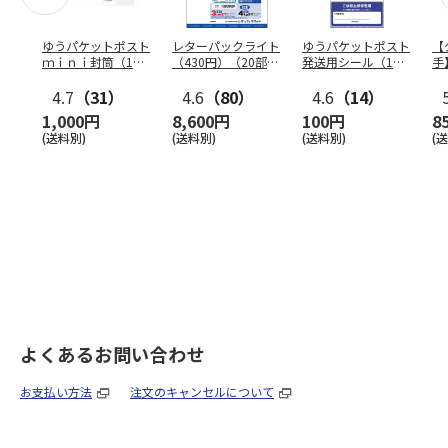
ゆうパケットポスト
レターパックライト
ゆうパケットポスト
【
ｍｉｎｉ封筒（1個
（430円）（20部セ
発送用シール（1個
手
（50枚）セット）
ット）
（20枚）セット）
ン
4.7
（31）
4.6
（80）
4.6
（14）
1,000円
8,600円
100円
8
(送料別)
(送料別)
(送料別)
(
よくあるお問い合わせ
お支払い方法
注文のキャンセルについて