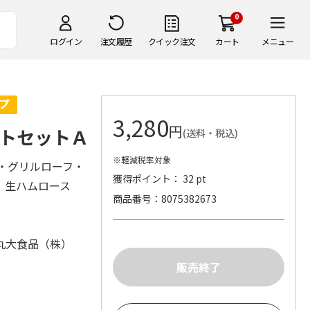
0
ログイン
注文履歴
クイック注文
カート
メニュー
3,280
円
トセットＡ
(送料・税込)
※軽減税率対象
ア・グリルローフ・
獲得ポイント： 32 pt
g、生ハムロース
商品番号
8075382673
丸大食品（株）