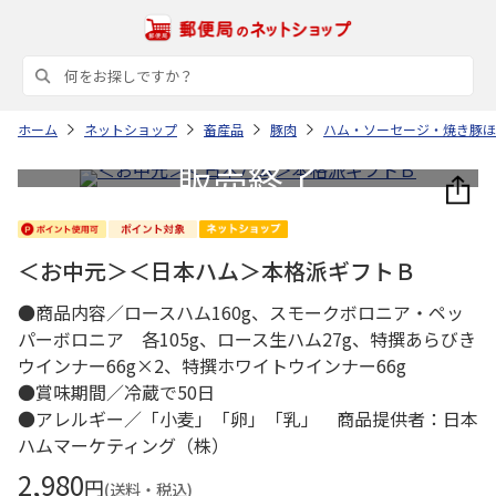
ホーム
ネットショップ
畜産品
豚肉
ハム・ソーセージ・焼き豚ほ
＜お中元＞＜日本ハム＞本格派ギフトＢ
●商品内容／ロースハム160g、スモークボロニア・ペッ
パーボロニア 各105g、ロース生ハム27g、特撰あらびき
ウインナー66g×2、特撰ホワイトウインナー66g
●賞味期間／冷蔵で50日
●アレルギー／「小麦」「卵」「乳」 商品提供者：日本
ハムマーケティング（株）
2,980
円
(送料・税込)