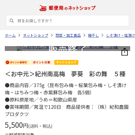
ホーム
ネットショップ
惣菜・加工食品
梅干し
しそ漬け・塩漬け
＜お中元＞紀州南高梅 夢葵 彩の舞 ５種
●商品内容／375g（昆布包み梅・桜葉包み梅・しそ漬け
梅・はちみつ梅・赤紫蘇包み梅 各5個）
●原料原産地／うめ＝和歌山県産
●賞味期間／常温で120日 商品提供者：（株）紀和農園
プロダクツ
5,500
円
(送料・税込)
※軽減税率対象