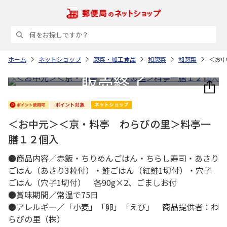
ホーム
ネットショップ
惣菜・加工食品
和惣菜
和惣菜
＜お中
＜お中元＞＜京・料亭 わらびの里＞料亭一
膳１２個入
●商品内容／赤飯・ちりめんごはん・ちらし寿司・あさり
ごはん（あさり3粒付）・鮭ごはん（紅鮭1切付）・穴子
ごはん（穴子1切付） 各90g×2、ごましお付
●賞味期間／常温で75日
●アレルギー／「小麦」「卵」「えび」 商品提供者：わ
らびの里（株）