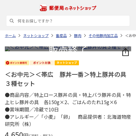
ホーム
ネットショップ
畜産品
豚肉
その他豚肉加工品
＜お中
＜お中元＞＜帯広 豚丼一番＞特上豚丼の具
３種セット
●商品内容／特上ロース豚丼の具・特上バラ豚丼の具・特
上ヒレ豚丼の具 各150g×2、ごはんのたれ15g×6
●賞味期間／冷蔵で10日
●アレルギー／「小麦」「卵」 商品提供者：北海道物産
研究所（株）
4,650
円