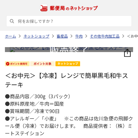
ホーム
ネットショップ
畜産品
牛肉
その他牛肉加工品
＜お中
＜お中元＞【冷凍】レンジで簡単黒毛和牛ス
テーキ
●商品内容／300g（3パック）
●原料原産地／牛肉＝国産
●賞味期間／冷凍で90日
●アレルギー／「小麦」 ※この商品は佐川急便の飛脚ク
ール便（冷凍）でお届けします。 商品提供者：（株）ミ
ートステイション