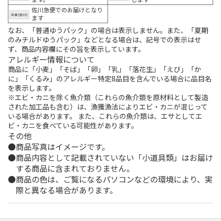
佐川急便でのお届けとなり
ます
なお、「普通ゆうパック」の場合は表示しません。また、「夏期
のみチルドゆうパック」などとなる場合は、記号での表示はせ
ず、商品内容欄にその旨を表示しています。
アレルギー情報について
商品に「小麦」「そば」「卵」「乳」「落花生」「えび」「か
に」「くるみ」のアレルギー特定8品目を含んでいる場合に品目名
を表示します。
※エビ・カニを除く魚介類（これらの魚介類を原材料として製造
された加工品も含む）は、漁獲漁法によりエビ・カニが混じって
いる場合があります。 また、これらの魚介類は、エサとしてエ
ビ・カニを食べている可能性があります。
その他
商品写真はイメージです。
商品内容として記載されていない「小道具類」はお届け
する商品に含まれておりません。
商品の色は、ご覧になるパソコンなどの環境により、実
際と異なる場合があります。