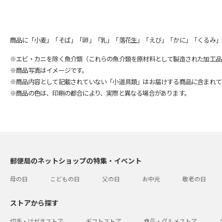
商品に「小麦」「そば」「卵」「乳」「落花生」「えび」「かに」「くるみ」
※エビ・カニを除く魚介類（これらの魚介類を原材料として製造された加工品
※商品写真はイメージです。
※商品内容として記載されていない「小道具類」はお届けする商品に含まれて
※商品の色は、印刷の都合により、実際と異なる場合があります。
郵便局のネットショップの特集・イベント
母の日
こどもの日
父の日
お中元
敬老の日
ストアから探す
切手・はがきストア
ギフトストア
食品・グルメストア