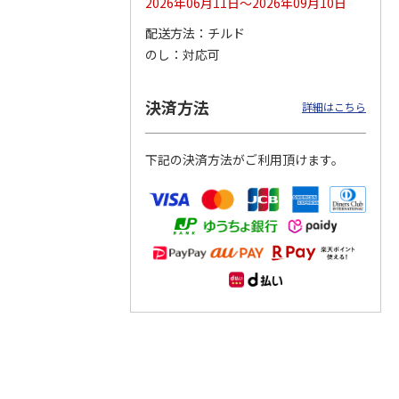
2026年06月11日～2026年09月10日
配送方法
チルド
つぶら
【グリーティング切
【グリーティング切
【のり式】110円普
のし
対応可
ーズ
手】ハッピーグリー
手】グリーティング
通切手・千鳥（1シ
ティング（110円）
（シンプル）（110
ート100枚）
1）
5.0
（2）
円
4.8
…
（11）
4.6
（7）
決済方法
1,100円
5,500円
11,000円
詳細はこちら
(送料別)
(送料別)
(送料別)
下記の決済方法がご利用頂けます。