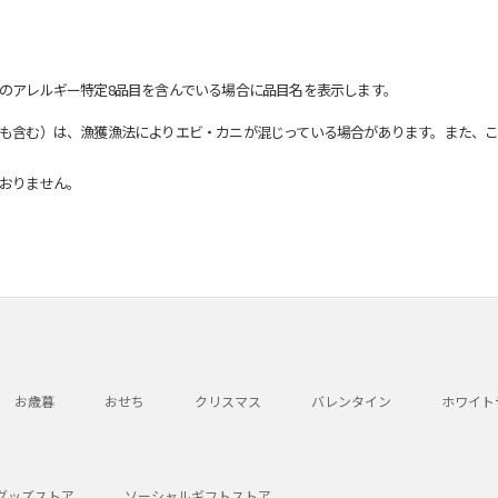
のアレルギー特定8品目を含んでいる場合に品目名を表示します。
も含む）は、漁獲漁法によりエビ・カニが混じっている場合があります。また、こ
おりません。
お歳暮
おせち
クリスマス
バレンタイン
ホワイト
グッズストア
ソーシャルギフトストア