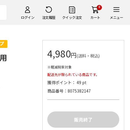
0
ログイン
注文履歴
クイック注文
カート
メニュー
4,980
円
用
(送料・税込)
※軽減税率対象
配送先が限られている商品です。
獲得ポイント： 49 pt
産
商品番号
8075382147