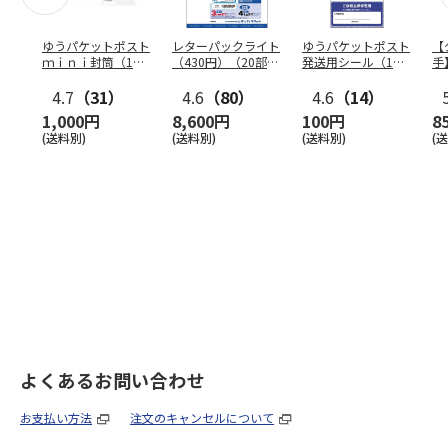
ゆうパケットポスト
レターパックライト
ゆうパケットポスト
【
ｍｉｎｉ封筒（1個
（430円）（20部セ
発送用シール（1個
手
（50枚）セット）
ット）
（20枚）セット）
ン
4.7
（31）
4.6
（80）
4.6
（14）
1,000円
8,600円
100円
8
(送料別)
(送料別)
(送料別)
(
よくあるお問い合わせ
お支払い方法
注文のキャンセルについて