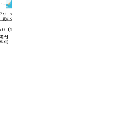
グリーティング切
【グリーティング切
レターパックプラス
＜お中元＞新
】夏のグリーティ
手】夏のグリーティ
（600円）（20部セ
なオールスタ
グ（85円）
ング（110円）
ット）
5.0
（10）
5.0
（17）
4.8
（24）
4.8
（19
50円
1,100円
12,000円
3,780円
送料別)
(送料別)
(送料別)
(送料・税込)