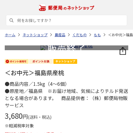
ホーム
ネットショップ
農産品
くだもの
もも
＜お中元＞福島
＜お中元＞福島県産桃
●商品内容／1.5kg（4～6個）
●原産地／福島県 ※お届け地域、気候によりチルド発送
となる場合があります。 商品提供者：（株）郵便局物販
サービス
3,680
円
(送料・税込)
※軽減税率対象