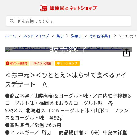
ホーム
ネットショップ
菓子
洋菓子
その他洋菓子
＜お中元＞
＜お中元＞＜ひととえ＞凍らせて食べるアイ
スデザート Ａ
●商品内容／山梨葡萄＆ヨーグルト味・瀬戸内柚子檸檬＆
ヨーグルト味・福岡あまおう＆ヨーグルト味 各
92g×2、北海道メロン＆ヨーグルト味・山形ラ フラン
ス＆ヨーグルト味 各92g
●賞味期間／常温で6ヵ月
●アレルギー／「乳」 商品提供者：（株）中島大祥堂