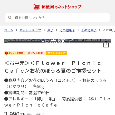
ホーム
ネットショップ
菓子
その他菓子
その他菓子
＜お中元
＜お中元＞＜Ｆｌｏｗｅｒ Ｐｉｃｎｉｃ
Ｃａｆｅ＞お花のぼうろ夏のご挨拶セット
●商品内容／お花のぼうろ（コスモス）・お花のぼうろ
（ヒマワリ） 各50g
●賞味期間／常温で60日
●アレルギー／「卵」「乳」 商品提供者：（株）Ｆｌｏ
ｗｅｒＰｉｃｎｉｃＣａｆｅ
3,990
円