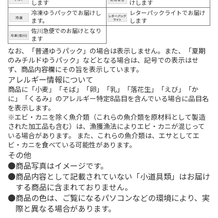
します
けします
冷凍ゆうパックでお届けし
レターパックライトでお届け
ます。
します
佐川急便でのお届けとなり
ます
なお、「普通ゆうパック」の場合は表示しません。また、「夏期
のみチルドゆうパック」などとなる場合は、記号での表示はせ
ず、商品内容欄にその旨を表示しています。
アレルギー情報について
商品に「小麦」「そば」「卵」「乳」「落花生」「えび」「か
に」「くるみ」のアレルギー特定8品目を含んでいる場合に品目名
を表示します。
※エビ・カニを除く魚介類（これらの魚介類を原材料として製造
された加工品も含む）は、漁獲漁法によりエビ・カニが混じって
いる場合があります。 また、これらの魚介類は、エサとしてエ
ビ・カニを食べている可能性があります。
その他
商品写真はイメージです。
商品内容として記載されていない「小道具類」はお届け
する商品に含まれておりません。
商品の色は、ご覧になるパソコンなどの環境により、実
際と異なる場合があります。