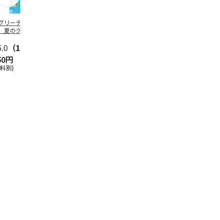
グリーティング切
【グリーティング切
レターパックプラス
＜お中元＞新
】夏のグリーティ
手】夏のグリーティ
（600円）（20部セ
なオールスタ
グ（85円）
ング（110円）
ット）
5.0
（10）
5.0
（17）
4.8
（24）
4.8
（19
50円
1,100円
12,000円
3,780円
送料別)
(送料別)
(送料別)
(送料・税込)