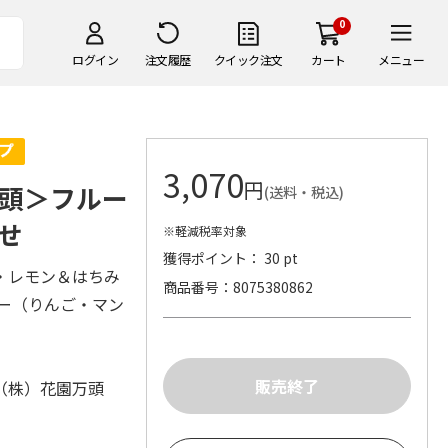
0
ログイン
注文履歴
クイック注文
カート
メニュー
3,070
円
頭＞フルー
(送料・税込)
せ
※軽減税率対象
獲得ポイント： 30 pt
・レモン＆はちみ
商品番号
8075380862
ー（りんご・マン
（株）花園万頭