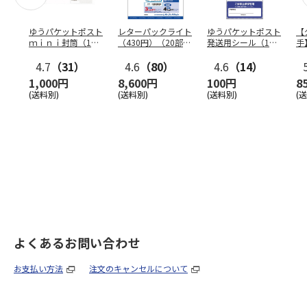
ゆうパケットポスト
レターパックライト
ゆうパケットポスト
【
ｍｉｎｉ封筒（1個
（430円）（20部セ
発送用シール（1個
手
（50枚）セット）
ット）
（20枚）セット）
ン
4.7
（31）
4.6
（80）
4.6
（14）
1,000円
8,600円
100円
8
(送料別)
(送料別)
(送料別)
(
よくあるお問い合わせ
お支払い方法
注文のキャンセルについて