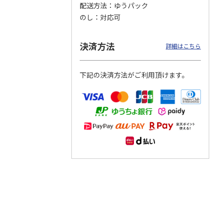
配送方法
ゆうパック
のし
対応可
つぶら
【グリーティング切
【グリーティング切
【のり式】110円普
ーズ
手】ハッピーグリー
手】グリーティング
通切手・千鳥（1シ
ティング（110円）
（シンプル）（110
ート100枚）
決済方法
詳細はこちら
1）
5.0
（2）
円
4.8
…
（11）
4.6
（7）
1,100円
5,500円
11,000円
(送料別)
(送料別)
(送料別)
下記の決済方法がご利用頂けます。