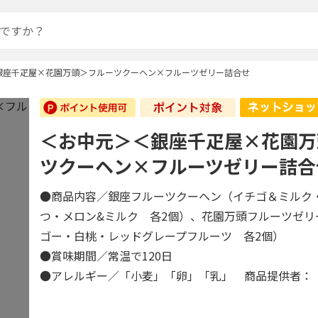
銀座千疋屋×花園万頭＞フルーツクーヘン×フルーツゼリー詰合せ
＜お中元＞＜銀座千疋屋×花園万
ツクーヘン×フルーツゼリー詰合
●商品内容／銀座フルーツクーヘン（イチゴ＆ミルク
つ・メロン&ミルク 各2個）、花園万頭フルーツゼリ
ゴー・白桃・レッドグレープフルーツ 各2個）
●賞味期間／常温で120日
●アレルギー／「小麦」「卵」「乳」 商品提供者：