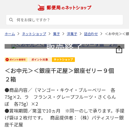
ホーム
ネットショップ
菓子
洋菓子
詰合わせ
＜お中元＞＜銀
＜お中元＞＜銀座千疋屋＞銀座ゼリー９個
２箱
●商品内容／（マンゴー・キウイ・ブルーベリー 各
75g×2、ラ フランス・グレープフルーツ・さくらん
ぼ 各75g）×2
●賞味期間／常温で10ヵ月 ※同一のしで承ります。手提
げ袋は２枚付です。 商品提供者：（株）パティスリー銀
座千疋屋