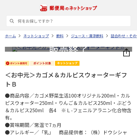
ホーム
ネットショップ
飲料
ジュース・清涼飲料
詰合わせ・その
＜お中元＞カゴメ＆カルピスウォーターギフ
トＢ
●商品内容／カゴメ野菜生活100オリジナル200ml・カル
ピスウォーター250ml・りんご＆カルピス250ml・ぶどう
＆カルピス250ml 各4 ※Ｌ-フェニルアラニン化合物含
有。
●賞味期間／常温で7ヵ月
●アレルギー／「乳」 商品提供者：（株）ドウシシャ