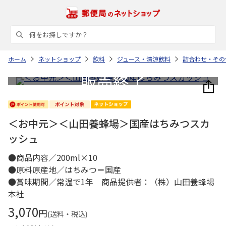
ホーム
ネットショップ
飲料
ジュース・清涼飲料
詰合わせ・その
＜お中元＞＜山田養蜂場＞国産はちみつスカ
ッシュ
●商品内容／200ml×10
●原料原産地／はちみつ＝国産
●賞味期間／常温で1年 商品提供者：（株）山田養蜂場
本社
3,070
円
(送料・税込)