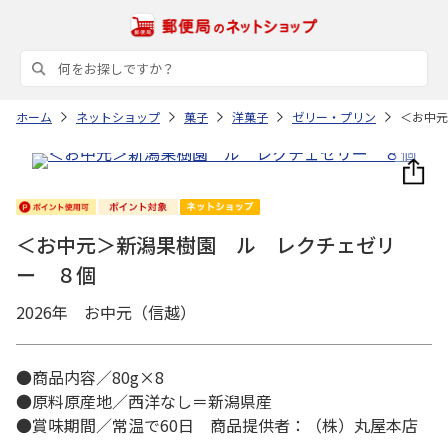
ホーム
ネットショップ
菓子
洋菓子
ゼリー・プリン
＜お中元
＜お中元＞新潟果樹園 ル レクチェゼリ
ー ８個
2026年 お中元（信越）
●商品内容／80g×8
●原料原産地／西洋なし＝新潟県産
●賞味期間／常温で60日 商品提供者：（株）丸屋本店