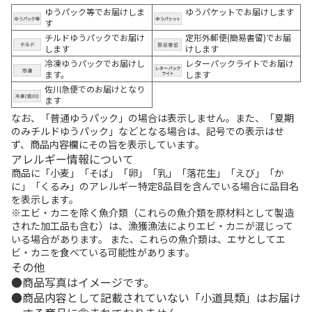
ゆうパック等でお届けしま
ゆうパケットでお届けします
す
チルドゆうパックでお届け
定形外郵便(簡易書留)でお届
します
けします
冷凍ゆうパックでお届けし
レターパックライトでお届け
ます。
します
佐川急便でのお届けとなり
ます
なお、「普通ゆうパック」の場合は表示しません。また、「夏期
のみチルドゆうパック」などとなる場合は、記号での表示はせ
ず、商品内容欄にその旨を表示しています。
アレルギー情報について
商品に「小麦」「そば」「卵」「乳」「落花生」「えび」「か
に」「くるみ」のアレルギー特定8品目を含んでいる場合に品目名
を表示します。
※エビ・カニを除く魚介類（これらの魚介類を原材料として製造
された加工品も含む）は、漁獲漁法によりエビ・カニが混じって
いる場合があります。 また、これらの魚介類は、エサとしてエ
ビ・カニを食べている可能性があります。
その他
商品写真はイメージです。
商品内容として記載されていない「小道具類」はお届け