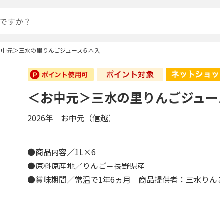
お中元＞三水の里りんごジュース６本入
＜お中元＞三水の里りんごジュー
2026年 お中元（信越）
●商品内容／1L×6
●原料原産地／りんご＝長野県産
●賞味期間／常温で1年6ヵ月 商品提供者：三水りん