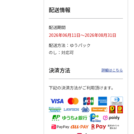
配送情報
つぶら
【グリーティング切
【グリーティング切
【のり式】110円普
ーズ
手】ハッピーグリー
手】グリーティング
通切手・千鳥（1シ
ティング（110円）
（シンプル）（110
ート100枚）
配送期間
1）
5.0
（2）
円
4.8
…
（11）
4.6
（7）
2026年06月11日～2026年08月31日
1,100円
5,500円
11,000円
(送料別)
(送料別)
(送料別)
配送方法
ゆうパック
のし
対応可
決済方法
詳細はこちら
下記の決済方法がご利用頂けます。