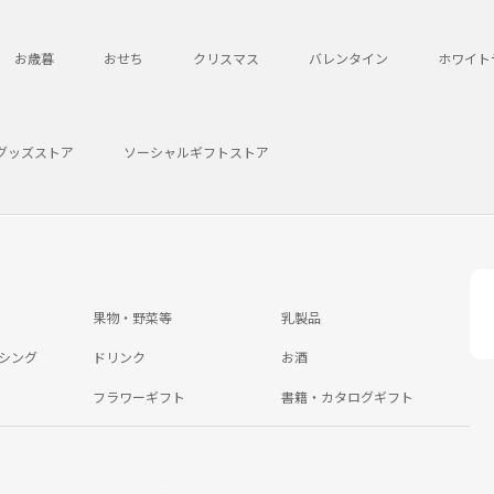
お歳暮
おせち
クリスマス
バレンタイン
ホワイト
グッズストア
ソーシャルギフトストア
果物・野菜等
乳製品
シング
ドリンク
お酒
フラワーギフト
書籍・カタログギフト