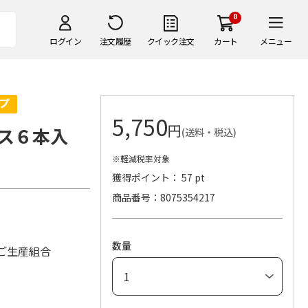
0
ログイン
注文履歴
クイック注文
カート
メニュー
5,750
円
ス６本入
(送料・税込)
※軽減税率対象
獲得ポイント： 57 pt
商品番号
8075354217
数量
ご生産組合