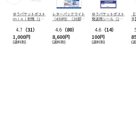
ゆうパケットポスト
レターパックライト
ゆうパケットポスト
【
ｍｉｎｉ封筒（1個
（430円）（20部セ
発送用シール（1個
手
（50枚）セット）
ット）
（20枚）セット）
ン
4.7
（31）
4.6
（80）
4.6
（14）
1,000円
8,600円
100円
8
(送料別)
(送料別)
(送料別)
(