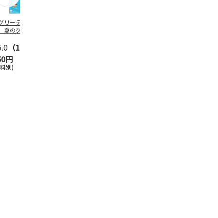
グリーティング切
【グリーティング切
レターパックプラス
＜お中元＞新
】夏のグリーティ
手】夏のグリーティ
（600円）（20部セ
なオールスタ
グ（85円）
ング（110円）
ット）
5.0
（10）
5.0
（17）
4.8
（24）
4.8
（19
50円
1,100円
12,000円
3,780円
送料別)
(送料別)
(送料別)
(送料・税込)