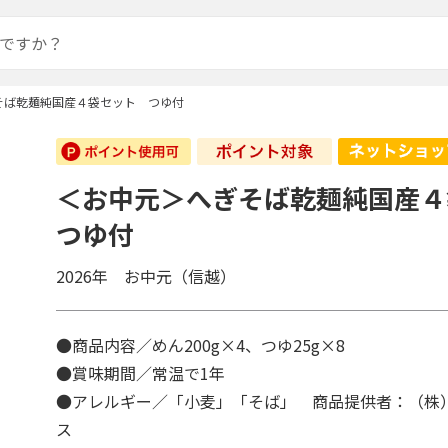
そば乾麺純国産４袋セット つゆ付
＜お中元＞へぎそば乾麺純国産
つゆ付
2026年 お中元（信越）
●商品内容／めん200g×4、つゆ25g×8
●賞味期間／常温で1年
●アレルギー／「小麦」「そば」 商品提供者：（株
ス