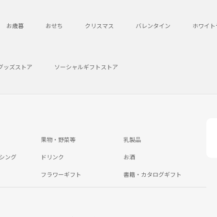
お歳暮
おせち
クリスマス
バレンタイン
ホワイト
グッズストア
ソーシャルギフトストア
果物・野菜等
乳製品
シング
ドリンク
お酒
フラワーギフト
書籍・カタログギフト