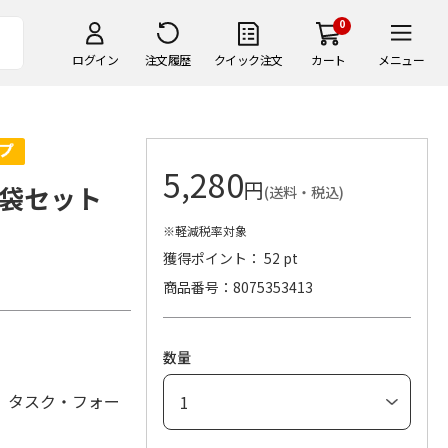
0
ログイン
注文履歴
クイック注文
カート
メニュー
5,280
円
４袋セット
(送料・税込)
※軽減税率対象
獲得ポイント： 52 pt
商品番号
8075353413
数量
）タスク・フォー