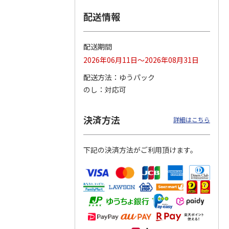
配送情報
つぶら
【グリーティング切
【グリーティング切
【のり式】110円普
ーズ
手】ハッピーグリー
手】グリーティング
通切手・千鳥（1シ
ティング（110円）
（シンプル）（110
ート100枚）
配送期間
1）
5.0
（2）
円
4.8
…
（11）
4.6
（7）
2026年06月11日～2026年08月31日
1,100円
5,500円
11,000円
(送料別)
(送料別)
(送料別)
配送方法
ゆうパック
のし
対応可
決済方法
詳細はこちら
下記の決済方法がご利用頂けます。