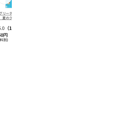
グリーティング切
【グリーティング切
レターパックプラス
＜お中元＞新
】夏のグリーティ
手】夏のグリーティ
（600円）（20部セ
なオールスタ
グ（85円）
ング（110円）
ット）
5.0
（10）
5.0
（17）
4.8
（24）
4.8
（19
50円
1,100円
12,000円
3,780円
送料別)
(送料別)
(送料別)
(送料・税込)