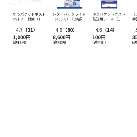
ゆうパケットポスト
レターパックライト
ゆうパケットポスト
【
ｍｉｎｉ封筒（1個
（430円）（20部セ
発送用シール（1個
手
（50枚）セット）
ット）
（20枚）セット）
ン
4.7
（31）
4.6
（80）
4.6
（14）
1,000円
8,600円
100円
8
(送料別)
(送料別)
(送料別)
(