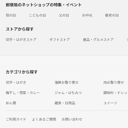
郵便局のネットショップの特集・イベント
母の日
こどもの日
父の日
お中元
敬老の日
ストアから探す
切手・はがきストア
ギフトストア
食品・グルメストア
カテゴリから探す
切手・はがき
海鮮お取り寄せ
肉お取り寄せ
梅干し・惣菜・カレー
ジャム・はちみつ
調味料・ドレッ
めん類
雑貨・日用品
スイーツ
ご利用ガイド
よくあるご質問
お問い合わせ