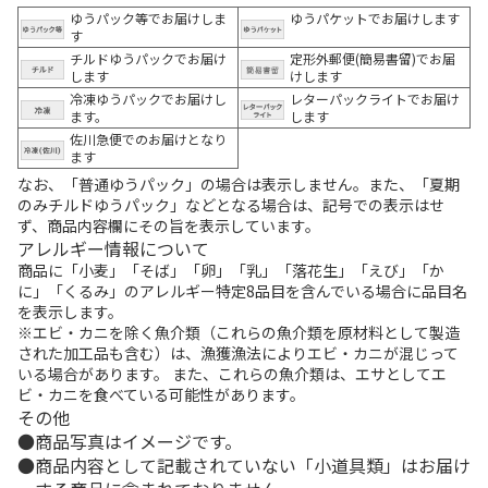
ゆうパック等でお届けしま
ゆうパケットでお届けします
す
チルドゆうパックでお届け
定形外郵便(簡易書留)でお届
します
けします
冷凍ゆうパックでお届けし
レターパックライトでお届け
ます。
します
佐川急便でのお届けとなり
ます
なお、「普通ゆうパック」の場合は表示しません。また、「夏期
のみチルドゆうパック」などとなる場合は、記号での表示はせ
ず、商品内容欄にその旨を表示しています。
アレルギー情報について
商品に「小麦」「そば」「卵」「乳」「落花生」「えび」「か
に」「くるみ」のアレルギー特定8品目を含んでいる場合に品目名
を表示します。
※エビ・カニを除く魚介類（これらの魚介類を原材料として製造
された加工品も含む）は、漁獲漁法によりエビ・カニが混じって
いる場合があります。 また、これらの魚介類は、エサとしてエ
ビ・カニを食べている可能性があります。
その他
商品写真はイメージです。
商品内容として記載されていない「小道具類」はお届け