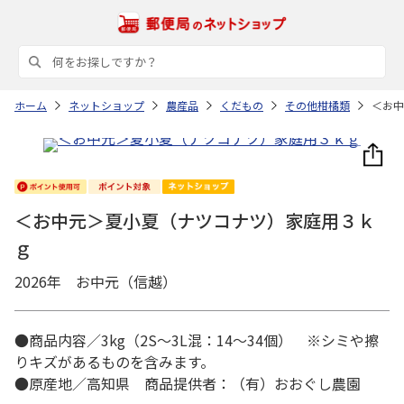
ホーム
ネットショップ
農産品
くだもの
その他柑橘類
＜お中
＜お中元＞夏小夏（ナツコナツ）家庭用３ｋ
ｇ
2026年 お中元（信越）
●商品内容／3kg（2S～3L混：14～34個） ※シミや擦
りキズがあるものを含みます。
●原産地／高知県 商品提供者：（有）おおぐし農園