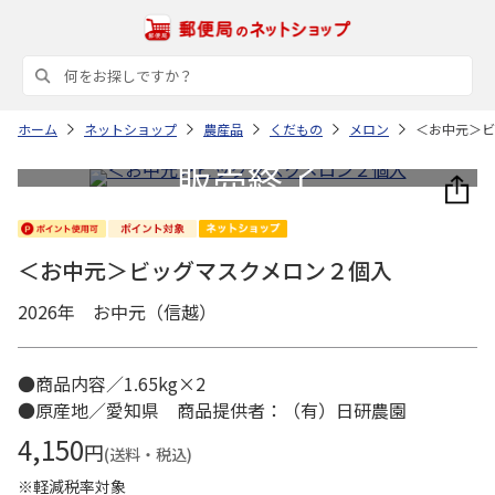
ホーム
ネットショップ
農産品
くだもの
メロン
＜お中元＞ビ
＜お中元＞ビッグマスクメロン２個入
2026年 お中元（信越）
●商品内容／1.65kg×2
●原産地／愛知県 商品提供者：（有）日研農園
4,150
円
(送料・税込)
※軽減税率対象