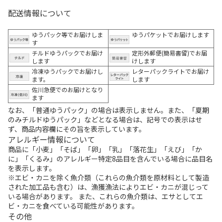
配送情報について
ゆうパック等でお届けしま
ゆうパケットでお届けします
す
チルドゆうパックでお届け
定形外郵便(簡易書留)でお届
します
けします
冷凍ゆうパックでお届けし
レターパックライトでお届け
ます。
します
佐川急便でのお届けとなり
ます
なお、「普通ゆうパック」の場合は表示しません。また、「夏期
のみチルドゆうパック」などとなる場合は、記号での表示はせ
ず、商品内容欄にその旨を表示しています。
アレルギー情報について
商品に「小麦」「そば」「卵」「乳」「落花生」「えび」「か
に」「くるみ」のアレルギー特定8品目を含んでいる場合に品目名
を表示します。
※エビ・カニを除く魚介類（これらの魚介類を原材料として製造
された加工品も含む）は、漁獲漁法によりエビ・カニが混じって
いる場合があります。 また、これらの魚介類は、エサとしてエ
ビ・カニを食べている可能性があります。
その他