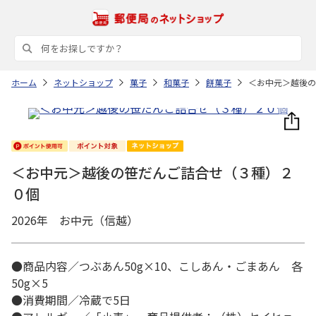
ホーム
ネットショップ
菓子
和菓子
餅菓子
＜お中元＞越後の
＜お中元＞越後の笹だんご詰合せ（３種）２
０個
2026年 お中元（信越）
●商品内容／つぶあん50g×10、こしあん・ごまあん 各
50g×5
●消費期間／冷蔵で5日