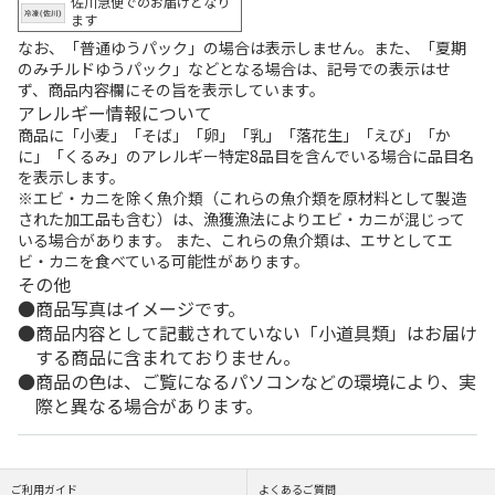
佐川急便でのお届けとなり
ます
なお、「普通ゆうパック」の場合は表示しません。また、「夏期
のみチルドゆうパック」などとなる場合は、記号での表示はせ
ず、商品内容欄にその旨を表示しています。
アレルギー情報について
商品に「小麦」「そば」「卵」「乳」「落花生」「えび」「か
に」「くるみ」のアレルギー特定8品目を含んでいる場合に品目名
を表示します。
※エビ・カニを除く魚介類（これらの魚介類を原材料として製造
された加工品も含む）は、漁獲漁法によりエビ・カニが混じって
いる場合があります。 また、これらの魚介類は、エサとしてエ
ビ・カニを食べている可能性があります。
その他
商品写真はイメージです。
商品内容として記載されていない「小道具類」はお届け
する商品に含まれておりません。
商品の色は、ご覧になるパソコンなどの環境により、実
際と異なる場合があります。
ご利用ガイド
よくあるご質問