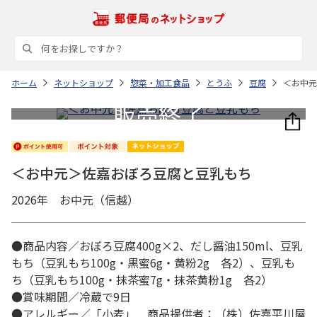
ホーム
ネットショップ
惣菜・加工食品
とうふ
豆腐
＜お中元
＜お中元＞佐嘉おぼろ豆腐と豆乳もち
2026年 お中元（信越）
●商品内容／おぼろ豆腐400g×2、だし醤油150ml、豆乳
もち（豆乳もち100g・黒蜜6g・黄粉2g 各2）、豆乳も
ち（豆乳もち100g・抹茶蜜7g・抹茶黄粉1g 各2）
●賞味期間／冷蔵で9日
●アレルギー／「小麦」 商品提供者：（株）佐嘉平川屋