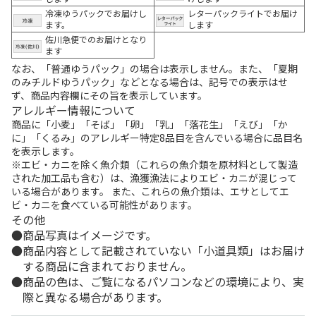
冷凍ゆうパックでお届けし
レターパックライトでお届け
ます。
します
佐川急便でのお届けとなり
ます
なお、「普通ゆうパック」の場合は表示しません。また、「夏期
のみチルドゆうパック」などとなる場合は、記号での表示はせ
ず、商品内容欄にその旨を表示しています。
アレルギー情報について
商品に「小麦」「そば」「卵」「乳」「落花生」「えび」「か
に」「くるみ」のアレルギー特定8品目を含んでいる場合に品目名
を表示します。
※エビ・カニを除く魚介類（これらの魚介類を原材料として製造
された加工品も含む）は、漁獲漁法によりエビ・カニが混じって
いる場合があります。 また、これらの魚介類は、エサとしてエ
ビ・カニを食べている可能性があります。
その他
商品写真はイメージです。
商品内容として記載されていない「小道具類」はお届け
する商品に含まれておりません。
商品の色は、ご覧になるパソコンなどの環境により、実
際と異なる場合があります。