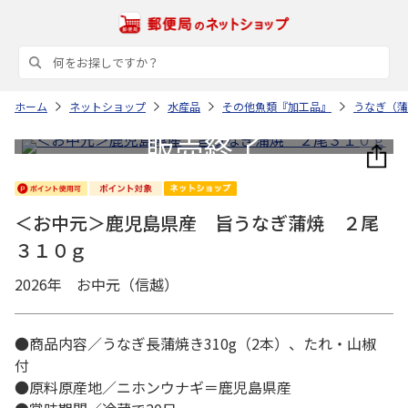
ホーム
ネットショップ
水産品
その他魚類『加工品』
うなぎ（蒲
＜お中元＞鹿児島県産 旨うなぎ蒲焼 ２尾
３１０ｇ
2026年 お中元（信越）
●商品内容／うなぎ長蒲焼き310g（2本）、たれ・山椒
付
●原料原産地／ニホンウナギ＝鹿児島県産