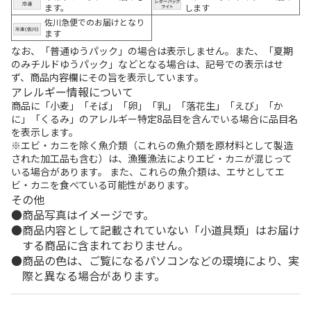
ます。
します
佐川急便でのお届けとなり
ます
なお、「普通ゆうパック」の場合は表示しません。また、「夏期
のみチルドゆうパック」などとなる場合は、記号での表示はせ
ず、商品内容欄にその旨を表示しています。
アレルギー情報について
商品に「小麦」「そば」「卵」「乳」「落花生」「えび」「か
に」「くるみ」のアレルギー特定8品目を含んでいる場合に品目名
を表示します。
※エビ・カニを除く魚介類（これらの魚介類を原材料として製造
された加工品も含む）は、漁獲漁法によりエビ・カニが混じって
いる場合があります。 また、これらの魚介類は、エサとしてエ
ビ・カニを食べている可能性があります。
その他
商品写真はイメージです。
商品内容として記載されていない「小道具類」はお届け
する商品に含まれておりません。
商品の色は、ご覧になるパソコンなどの環境により、実
際と異なる場合があります。