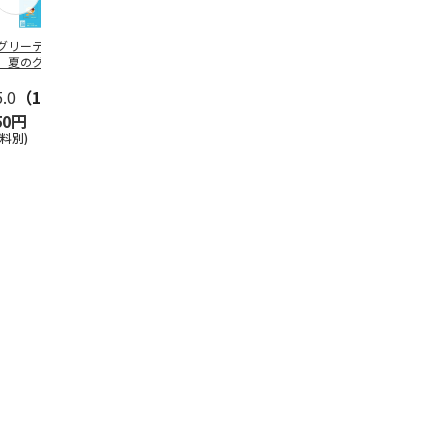
グリーティング切
【グリーティング切
レターパックプラス
＜お中元＞新
】夏のグリーティ
手】夏のグリーティ
（600円）（20部セ
なオールスタ
グ（85円）
ング（110円）
ット）
5.0
（10）
5.0
（17）
4.8
（24）
4.8
（19
50円
1,100円
12,000円
3,780円
送料別)
(送料別)
(送料別)
(送料・税込)