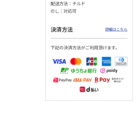
配送方法
チルド
のし
対応可
つぶら
【グリーティング切
【グリーティング切
【のり式】110円普
ーズ
手】ハッピーグリー
手】グリーティング
通切手・千鳥（1シ
ティング（110円）
（シンプル）（110
ート100枚）
決済方法
詳細はこちら
1）
5.0
（2）
円
4.8
…
（11）
4.6
（7）
1,100円
5,500円
11,000円
(送料別)
(送料別)
(送料別)
下記の決済方法がご利用頂けます。