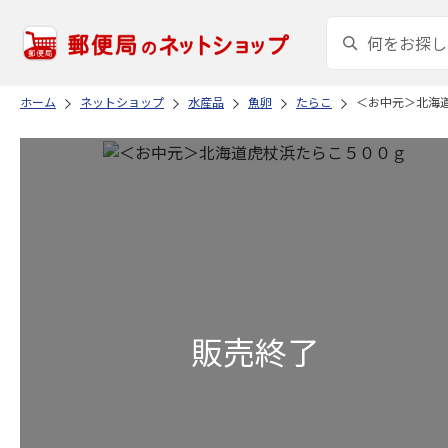
ホーム
ネットショップ
水産品
魚卵
たらこ
＜お中元＞北海