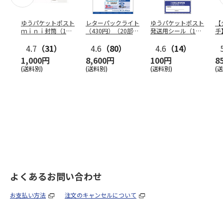
ゆうパケットポスト
レターパックライト
ゆうパケットポスト
【
ｍｉｎｉ封筒（1個
（430円）（20部セ
発送用シール（1個
手
（50枚）セット）
ット）
（20枚）セット）
ン
4.7
（31）
4.6
（80）
4.6
（14）
1,000円
8,600円
100円
8
(送料別)
(送料別)
(送料別)
(
よくあるお問い合わせ
お支払い方法
注文のキャンセルについて