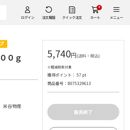
0
ログイン
注文履歴
クイック注文
カート
メニュー
5,740
円
００ｇ
(送料・税込)
※軽減税率対象
獲得ポイント： 57 pt
商品番号
8075329613
 米谷物産