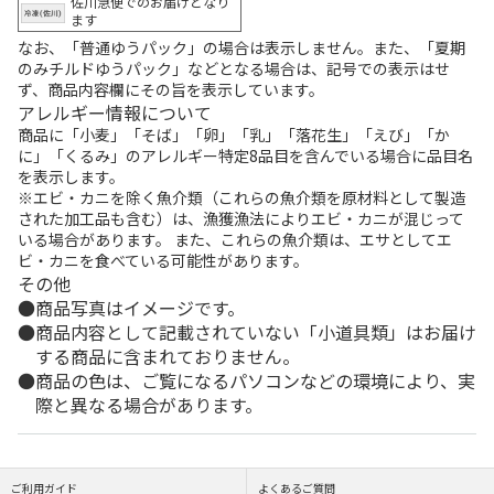
佐川急便でのお届けとなり
ます
なお、「普通ゆうパック」の場合は表示しません。また、「夏期
のみチルドゆうパック」などとなる場合は、記号での表示はせ
ず、商品内容欄にその旨を表示しています。
アレルギー情報について
商品に「小麦」「そば」「卵」「乳」「落花生」「えび」「か
に」「くるみ」のアレルギー特定8品目を含んでいる場合に品目名
を表示します。
※エビ・カニを除く魚介類（これらの魚介類を原材料として製造
された加工品も含む）は、漁獲漁法によりエビ・カニが混じって
いる場合があります。 また、これらの魚介類は、エサとしてエ
ビ・カニを食べている可能性があります。
その他
商品写真はイメージです。
商品内容として記載されていない「小道具類」はお届け
する商品に含まれておりません。
商品の色は、ご覧になるパソコンなどの環境により、実
際と異なる場合があります。
ご利用ガイド
よくあるご質問