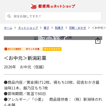
ホーム
ネットショップ
菓子
和菓子
煎餅・おかき
＜お中元＞
＜お中元＞新潟彩菓
2026年 お中元（信越）
●商品内容／黄金揚げ12枚、揚もち10枚、田舎おかき醤
油味11本、越乃豆もち7枚
●賞味期間／常温で60日
●アレルギー／「小麦」 商品提供者：（株）新潟味のれ
ん本舗