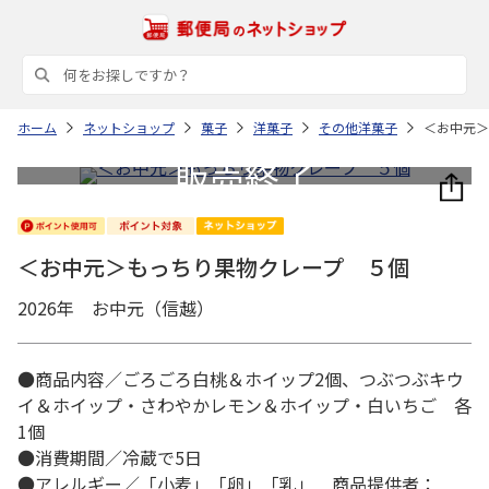
ホーム
ネットショップ
菓子
洋菓子
その他洋菓子
＜お中元＞
＜お中元＞もっちり果物クレープ ５個
2026年 お中元（信越）
●商品内容／ごろごろ白桃＆ホイップ2個、つぶつぶキウ
イ＆ホイップ・さわやかレモン＆ホイップ・白いちご 各
1個
●消費期間／冷蔵で5日
●アレルギー／「小麦」「卵」「乳」 商品提供者：