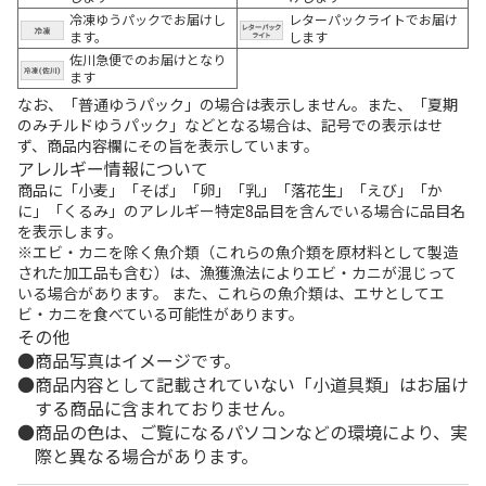
冷凍ゆうパックでお届けし
レターパックライトでお届け
ます。
します
佐川急便でのお届けとなり
ます
なお、「普通ゆうパック」の場合は表示しません。また、「夏期
のみチルドゆうパック」などとなる場合は、記号での表示はせ
ず、商品内容欄にその旨を表示しています。
アレルギー情報について
商品に「小麦」「そば」「卵」「乳」「落花生」「えび」「か
に」「くるみ」のアレルギー特定8品目を含んでいる場合に品目名
を表示します。
※エビ・カニを除く魚介類（これらの魚介類を原材料として製造
された加工品も含む）は、漁獲漁法によりエビ・カニが混じって
いる場合があります。 また、これらの魚介類は、エサとしてエ
ビ・カニを食べている可能性があります。
その他
商品写真はイメージです。
商品内容として記載されていない「小道具類」はお届け
する商品に含まれておりません。
商品の色は、ご覧になるパソコンなどの環境により、実
際と異なる場合があります。