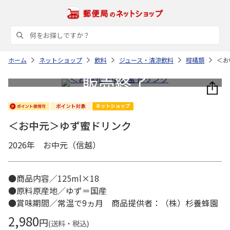
ホーム
ネットショップ
飲料
ジュース・清涼飲料
柑橘類
＜お
＜お中元＞ゆず蜜ドリンク
2026年 お中元（信越）
●商品内容／125ml×18
●原料原産地／ゆず＝国産
●賞味期間／常温で9ヵ月 商品提供者：（株）杉養蜂園
2,980
円
(送料・税込)