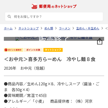
ホーム
ネットショップ
めん類
ラーメン
生めん・半生めん
＜
＜お中元＞喜多方らーめん 冷やし麺８食
2026年 お中元（信越）
●商品内容／生めん120g×8、冷やしスープ（醤油・ご
ま 各50g×4）
●賞味期間／常温で45日
●アレルギー／「小麦」 商品提供者：（株）河京