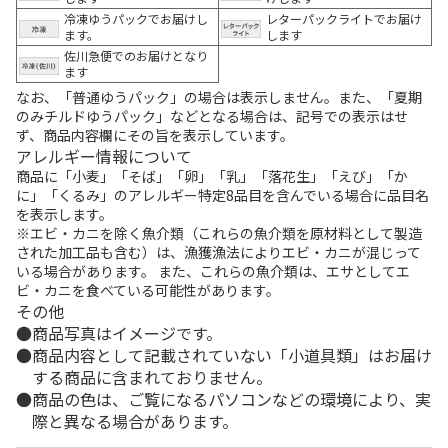
冷凍ゆうパックでお届けし
レターパックライトでお届け
ます。
します
佐川急便でのお届けとなり
ます
なお、「普通ゆうパック」の場合は表示しません。また、「夏期
のみチルドゆうパック」などとなる場合は、記号での表示はせ
ず、商品内容欄にその旨を表示しています。
アレルギー情報について
商品に「小麦」「そば」「卵」「乳」「落花生」「えび」「か
に」「くるみ」のアレルギー特定8品目を含んでいる場合に品目名
を表示します。
※エビ・カニを除く魚介類（これらの魚介類を原材料として製造
された加工品も含む）は、漁獲漁法によりエビ・カニが混じって
いる場合があります。 また、これらの魚介類は、エサとしてエ
ビ・カニを食べている可能性があります。
その他
商品写真はイメージです。
商品内容として記載されていない「小道具類」はお届け
する商品に含まれておりません。
商品の色は、ご覧になるパソコンなどの環境により、実
際と異なる場合があります。