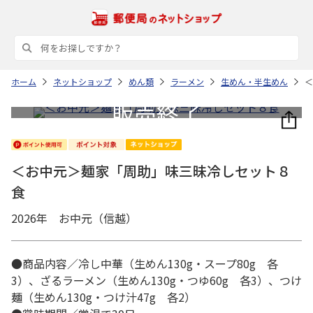
ホーム
ネットショップ
めん類
ラーメン
生めん・半生めん
＜
＜お中元＞麺家「周助」味三昧冷しセット８
食
2026年 お中元（信越）
●商品内容／冷し中華（生めん130g・スープ80g 各
3）、ざるラーメン（生めん130g・つゆ60g 各3）、つけ
麺（生めん130g・つけ汁47g 各2）