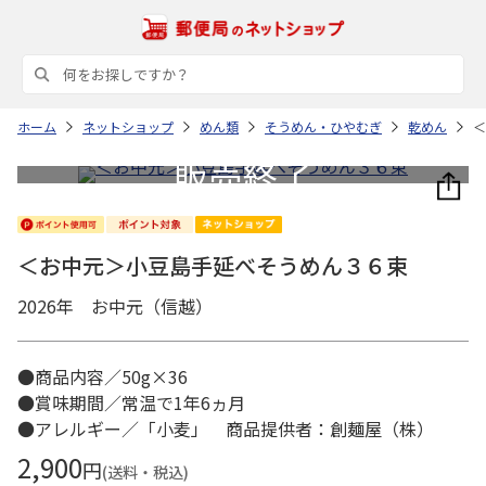
ホーム
ネットショップ
めん類
そうめん・ひやむぎ
乾めん
＜
＜お中元＞小豆島手延べそうめん３６束
2026年 お中元（信越）
●商品内容／50g×36
●賞味期間／常温で1年6ヵ月
●アレルギー／「小麦」 商品提供者：創麺屋（株）
2,900
円
(送料・税込)