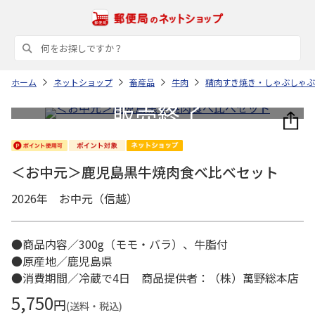
ホーム
ネットショップ
畜産品
牛肉
精肉すき焼き・しゃぶしゃぶ
＜お中元＞鹿児島黒牛焼肉食べ比べセット
2026年 お中元（信越）
●商品内容／300g（モモ・バラ）、牛脂付
●原産地／鹿児島県
●消費期間／冷蔵で4日 商品提供者：（株）萬野総本店
5,750
円
(送料・税込)