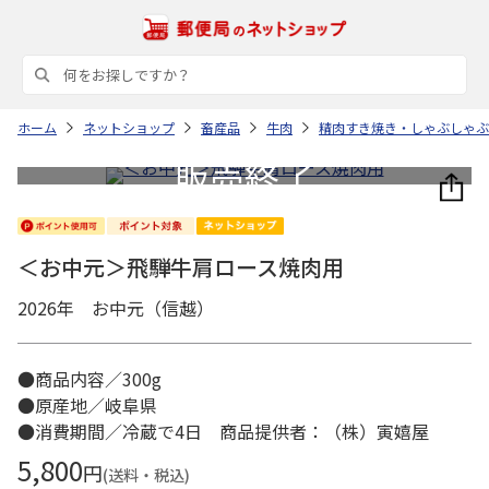
ホーム
ネットショップ
畜産品
牛肉
精肉すき焼き・しゃぶしゃぶ
＜お中元＞飛騨牛肩ロース焼肉用
2026年 お中元（信越）
●商品内容／300g
●原産地／岐阜県
●消費期間／冷蔵で4日 商品提供者：（株）寅嬉屋
5,800
円
(送料・税込)