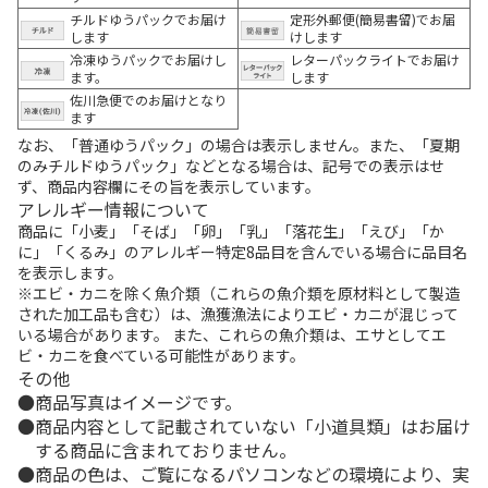
チルドゆうパックでお届け
定形外郵便(簡易書留)でお届
します
けします
冷凍ゆうパックでお届けし
レターパックライトでお届け
ます。
します
佐川急便でのお届けとなり
ます
なお、「普通ゆうパック」の場合は表示しません。また、「夏期
のみチルドゆうパック」などとなる場合は、記号での表示はせ
ず、商品内容欄にその旨を表示しています。
アレルギー情報について
商品に「小麦」「そば」「卵」「乳」「落花生」「えび」「か
に」「くるみ」のアレルギー特定8品目を含んでいる場合に品目名
を表示します。
※エビ・カニを除く魚介類（これらの魚介類を原材料として製造
された加工品も含む）は、漁獲漁法によりエビ・カニが混じって
いる場合があります。 また、これらの魚介類は、エサとしてエ
ビ・カニを食べている可能性があります。
その他
商品写真はイメージです。
商品内容として記載されていない「小道具類」はお届け
する商品に含まれておりません。
商品の色は、ご覧になるパソコンなどの環境により、実