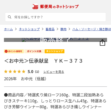
ホーム
ネットショップ
畜産品
豚肉
ハム・ソーセージ・焼き豚ほ
＜お中元＞伝承献呈 ＹＫ－３７３
5.0
（1）
レビューを見る
2026年 お中元（信越）
●商品内容／特選炙り焼ローフ160g、特選二段加熱あら
びきステーキ110g、しっとりロース生ハム45g、特選あら
びき芳醇ウインナー80g、特選あらびき燻しウインナー