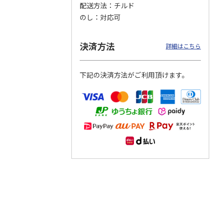
配送方法
チルド
のし
対応可
つぶら
【グリーティング切
【グリーティング切
【のり式】110円普
ーズ
手】ハッピーグリー
手】グリーティング
通切手・千鳥（1シ
ティング（110円）
（シンプル）（110
ート100枚）
決済方法
詳細はこちら
1）
5.0
（2）
円
4.8
…
（11）
4.6
（7）
1,100円
5,500円
11,000円
(送料別)
(送料別)
(送料別)
下記の決済方法がご利用頂けます。