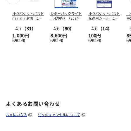
ゆうパケットポスト
レターパックライト
ゆうパケットポスト
【
ｍｉｎｉ封筒（1個
（430円）（20部セ
発送用シール（1個
手
（50枚）セット）
ット）
（20枚）セット）
ン
4.7
（31）
4.6
（80）
4.6
（14）
1,000円
8,600円
100円
8
(送料別)
(送料別)
(送料別)
(
よくあるお問い合わせ
お支払い方法
注文のキャンセルについて