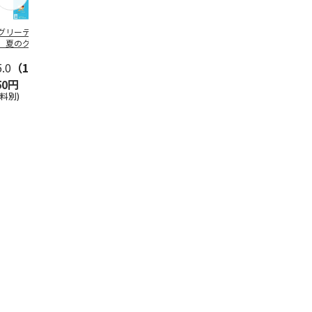
グリーティング切
【グリーティング切
レターパックプラス
＜お中元＞新
】夏のグリーティ
手】夏のグリーティ
（600円）（20部セ
なオールスタ
グ（85円）
ング（110円）
ット）
5.0
（10）
5.0
（17）
4.8
（24）
4.8
（19
50円
1,100円
12,000円
3,780円
送料別)
(送料別)
(送料別)
(送料・税込)