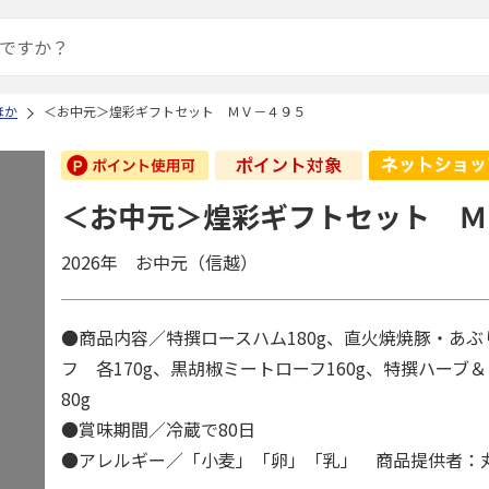
ほか
＜お中元＞煌彩ギフトセット ＭＶ－４９５
＜お中元＞煌彩ギフトセット Ｍ
2026年 お中元（信越）
●商品内容／特撰ロースハム180g、直火焼焼豚・あ
フ 各170g、黒胡椒ミートローフ160g、特撰ハーブ
80g
●賞味期間／冷蔵で80日
●アレルギー／「小麦」「卵」「乳」 商品提供者：