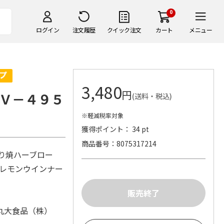
0
ログイン
注文履歴
クイック注文
カート
メニュー
3,480
円
Ｖ－４９５
(送料・税込)
※軽減税率対象
獲得ポイント： 34 pt
商品番号
8075317214
ぶり焼ハーブロー
＆レモンウインナー
丸大食品（株）