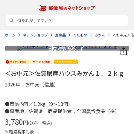
ホーム
ネットショップ
農産品
くだもの
みかん
＜お中元＞佐
＜お中元＞佐賀県産ハウスみかん１．２ｋｇ
2026年 お中元（信越）
●商品内容／1.2kg（9～18個）
●原産地／佐賀県 商品提供者：全国農協食品（株）
3,780
円
(送料・税込)
※軽減税率対象