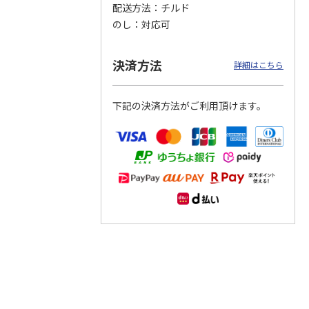
配送方法
チルド
のし
対応可
つぶら
【グリーティング切
【グリーティング切
【のり式】110円普
ーズ
手】ハッピーグリー
手】グリーティング
通切手・千鳥（1シ
ティング（110円）
（シンプル）（110
ート100枚）
決済方法
詳細はこちら
1）
5.0
（2）
円
4.8
…
（11）
4.6
（7）
1,100円
5,500円
11,000円
(送料別)
(送料別)
(送料別)
下記の決済方法がご利用頂けます。