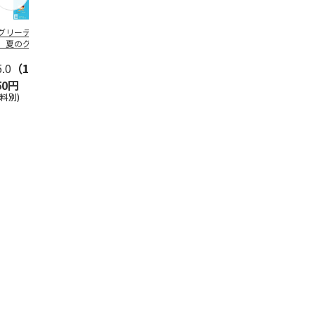
グリーティング切
【グリーティング切
レターパックプラス
＜お中元＞新
】夏のグリーティ
手】夏のグリーティ
（600円）（20部セ
なオールスタ
グ（85円）
ング（110円）
ット）
5.0
（10）
5.0
（17）
4.8
（24）
4.8
（19
50円
1,100円
12,000円
3,780円
送料別)
(送料別)
(送料別)
(送料・税込)