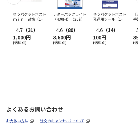
ゆうパケットポスト
レターパックライト
ゆうパケットポスト
【
ｍｉｎｉ封筒（1個
（430円）（20部セ
発送用シール（1個
手
（50枚）セット）
ット）
（20枚）セット）
ン
4.7
（31）
4.6
（80）
4.6
（14）
1,000円
8,600円
100円
8
(送料別)
(送料別)
(送料別)
(
よくあるお問い合わせ
お支払い方法
注文のキャンセルについて