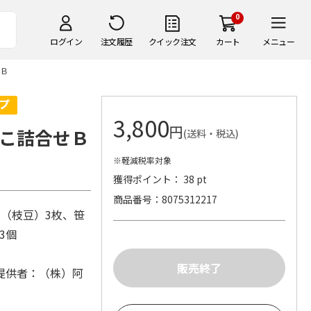
0
ログイン
注文履歴
クイック注文
カート
メニュー
Ｂ
3,800
円
こ詰合せＢ
(送料・税込)
※軽減税率対象
獲得ポイント： 38 pt
商品番号
8075312217
（枝豆）3枚、笹
ル3個
提供者：（株）阿