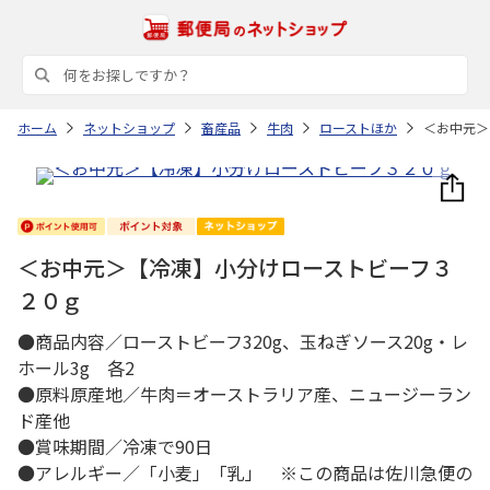
ホーム
ネットショップ
畜産品
牛肉
ローストほか
＜お中元＞
＜お中元＞【冷凍】小分けローストビーフ３
２０ｇ
●商品内容／ローストビーフ320g、玉ねぎソース20g・レ
ホール3g 各2
●原料原産地／牛肉＝オーストラリア産、ニュージーラン
ド産他
●賞味期間／冷凍で90日
●アレルギー／「小麦」「乳」 ※この商品は佐川急便の