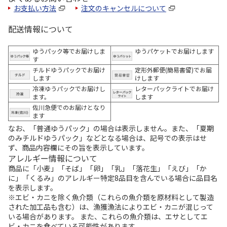
お支払い方法
注文のキャンセルについて
配送情報について
ゆうパック等でお届けしま
ゆうパケットでお届けします
す
チルドゆうパックでお届け
定形外郵便(簡易書留)でお届
します
けします
冷凍ゆうパックでお届けし
レターパックライトでお届け
ます。
します
佐川急便でのお届けとなり
ます
なお、「普通ゆうパック」の場合は表示しません。また、「夏期
のみチルドゆうパック」などとなる場合は、記号での表示はせ
ず、商品内容欄にその旨を表示しています。
アレルギー情報について
商品に「小麦」「そば」「卵」「乳」「落花生」「えび」「か
に」「くるみ」のアレルギー特定8品目を含んでいる場合に品目名
を表示します。
※エビ・カニを除く魚介類（これらの魚介類を原材料として製造
された加工品も含む）は、漁獲漁法によりエビ・カニが混じって
いる場合があります。 また、これらの魚介類は、エサとしてエ
ビ・カニを食べている可能性があります。