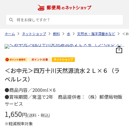
ホーム
ネットショップ
飲料
水
天然水・海洋深層水など
＜お
＜お中元＞四万十川天然源流水２Ｌ×６（ラ
ベルレス）
●商品内容／2000ml×6
●賞味期間／常温で2年 商品提供者：（株）郵便局物販
サービス
1,650
円
(送料・税込)
※軽減税率対象