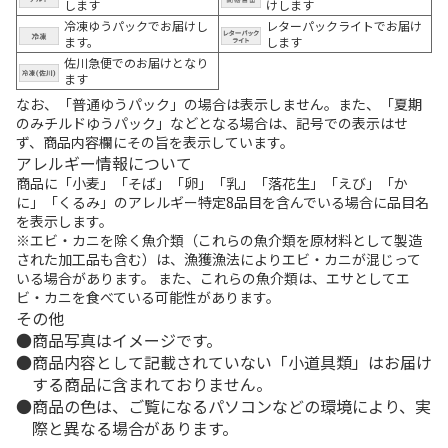
します
けします
冷凍ゆうパックでお届けし
レターパックライトでお届け
ます。
します
佐川急便でのお届けとなり
ます
なお、「普通ゆうパック」の場合は表示しません。また、「夏期
のみチルドゆうパック」などとなる場合は、記号での表示はせ
ず、商品内容欄にその旨を表示しています。
アレルギー情報について
商品に「小麦」「そば」「卵」「乳」「落花生」「えび」「か
に」「くるみ」のアレルギー特定8品目を含んでいる場合に品目名
を表示します。
※エビ・カニを除く魚介類（これらの魚介類を原材料として製造
された加工品も含む）は、漁獲漁法によりエビ・カニが混じって
いる場合があります。 また、これらの魚介類は、エサとしてエ
ビ・カニを食べている可能性があります。
その他
商品写真はイメージです。
商品内容として記載されていない「小道具類」はお届け
する商品に含まれておりません。
商品の色は、ご覧になるパソコンなどの環境により、実
際と異なる場合があります。