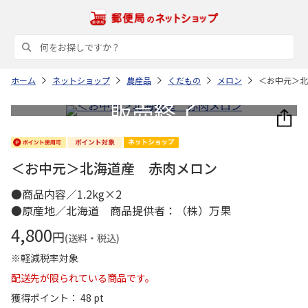
ホーム
ネットショップ
農産品
くだもの
メロン
＜お中元＞北
＜お中元＞北海道産 赤肉メロン
●商品内容／1.2kg×2
●原産地／北海道 商品提供者：（株）万果
4,800
円
(送料・税込)
※軽減税率対象
配送先が限られている商品です。
獲得ポイント： 48 pt