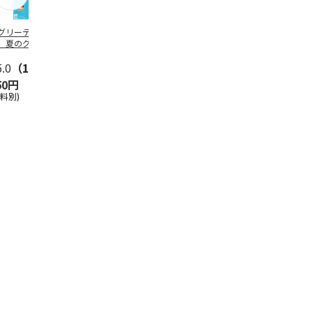
グリーティング切
【グリーティング切
レターパックプラス
＜お中元＞新
】夏のグリーティ
手】夏のグリーティ
（600円）（20部セ
なオールスタ
グ（85円）
ング（110円）
ット）
5.0
（10）
5.0
（17）
4.8
（24）
4.8
（19
50円
1,100円
12,000円
3,780円
送料別)
(送料別)
(送料別)
(送料・税込)