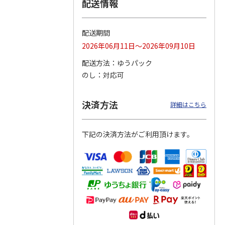
配送情報
つぶら
【グリーティング切
【グリーティング切
【のり式】110円普
ーズ
手】ハッピーグリー
手】グリーティング
通切手・千鳥（1シ
配送期間
ティング（110円）
（シンプル）（110
ート100枚）
2026年06月11日～2026年09月10日
1）
5.0
（2）
円
4.8
…
（11）
4.6
（7）
1,100円
5,500円
11,000円
配送方法
ゆうパック
(送料別)
(送料別)
(送料別)
のし
対応可
決済方法
詳細はこちら
下記の決済方法がご利用頂けます。