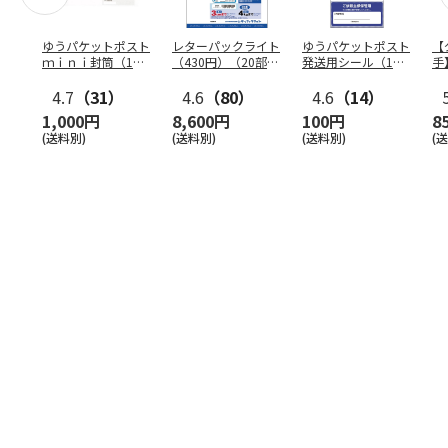
ゆうパケットポスト
レターパックライト
ゆうパケットポスト
【
ｍｉｎｉ封筒（1個
（430円）（20部セ
発送用シール（1個
手
（50枚）セット）
ット）
（20枚）セット）
ン
4.7
（31）
4.6
（80）
4.6
（14）
1,000円
8,600円
100円
8
(送料別)
(送料別)
(送料別)
(