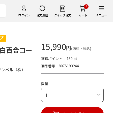
0
ログイン
注文履歴
クイック注文
カート
メニュー
15,990
円
白百合コー
(送料・税込)
獲得ポイント： 159 pt
商品番号
8075193244
リンベル（株）
数量