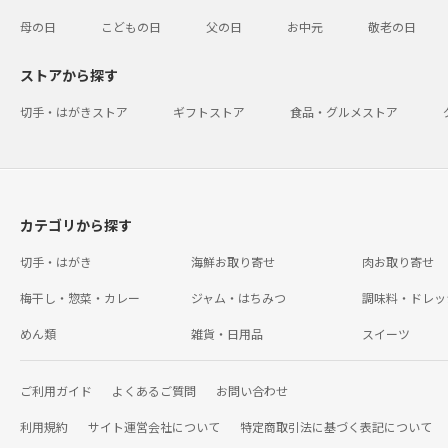
母の日
こどもの日
父の日
お中元
敬老の日
ストアから探す
切手・はがきストア
ギフトストア
食品・グルメストア
カテゴリから探す
切手・はがき
海鮮お取り寄せ
肉お取り寄せ
梅干し・惣菜・カレー
ジャム・はちみつ
調味料・ドレッ
めん類
雑貨・日用品
スイーツ
ご利用ガイド
よくあるご質問
お問い合わせ
利用規約
サイト運営会社について
特定商取引法に基づく表記について