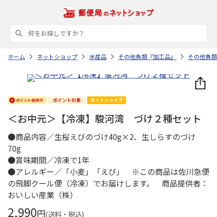
ホーム
ネットショップ
水産品
その他魚類『加工品』
その他魚類
＜お中元＞【冷凍】駿河湾 づけ２種セット
●商品内容／生桜えびのづけ40g×2、生しらすのづけ
70g
●賞味期間／冷凍で1年
●アレルギー／「小麦」「えび」 ※この商品は佐川急便
の飛脚クール便（冷凍）でお届けします。 商品提供者：
おいしい産業（株）
2,990
円
(送料・税込)