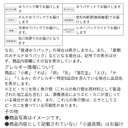
ゆうパック等でお届けしま
ゆうパケットでお届けします
す
チルドゆうパックでお届け
定形外郵便(簡易書留)でお届
します
けします
冷凍ゆうパックでお届けし
レターパックライトでお届け
ます。
します
佐川急便でのお届けとなり
ます
なお、「普通ゆうパック」の場合は表示しません。また、「夏期
のみチルドゆうパック」などとなる場合は、記号での表示はせ
ず、商品内容欄にその旨を表示しています。
アレルギー情報について
商品に「小麦」「そば」「卵」「乳」「落花生」「えび」「か
に」「くるみ」のアレルギー特定8品目を含んでいる場合に品目名
を表示します。
※エビ・カニを除く魚介類（これらの魚介類を原材料として製造
された加工品も含む）は、漁獲漁法によりエビ・カニが混じって
いる場合があります。 また、これらの魚介類は、エサとしてエ
ビ・カニを食べている可能性があります。
その他
商品写真はイメージです。
商品内容として記載されていない「小道具類」はお届け