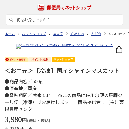
ホーム
ネットショップ
農産品
くだもの
ぶどう
＜お中元＞【
＜お中元＞【冷凍】国産シャインマスカット
●商品内容／500g
●原産地／国産
●賞味期間／冷凍で1年 ※この商品は佐川急便の飛脚ク
ール便（冷凍）でお届けします。 商品提供者：（株）東
根農産センター
3,980
円
(送料・税込)
※軽減税率対象