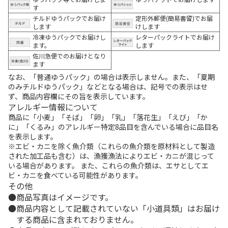
す
チルドゆうパックでお届け
定形外郵便(簡易書留)でお届
します
けします
冷凍ゆうパックでお届けし
レターパックライトでお届け
ます。
します
佐川急便でのお届けとなり
ます
なお、「普通ゆうパック」の場合は表示しません。また、「夏期
のみチルドゆうパック」などとなる場合は、記号での表示はせ
ず、商品内容欄にその旨を表示しています。
アレルギー情報について
商品に「小麦」「そば」「卵」「乳」「落花生」「えび」「か
に」「くるみ」のアレルギー特定8品目を含んでいる場合に品目名
を表示します。
※エビ・カニを除く魚介類（これらの魚介類を原材料として製造
された加工品も含む）は、漁獲漁法によりエビ・カニが混じって
いる場合があります。 また、これらの魚介類は、エサとしてエ
ビ・カニを食べている可能性があります。
その他
商品写真はイメージです。
商品内容として記載されていない「小道具類」はお届け
する商品に含まれておりません。