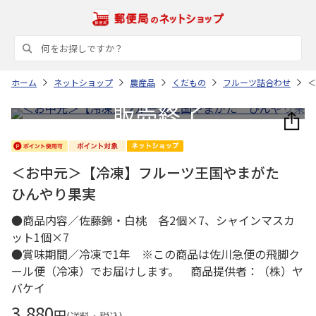
ホーム
ネットショップ
農産品
くだもの
フルーツ詰合わせ
＜
＜お中元＞【冷凍】フルーツ王国やまがた
ひんやり果実
●商品内容／佐藤錦・白桃 各2個×7、シャインマスカ
ット1個×7
●賞味期間／冷凍で1年 ※この商品は佐川急便の飛脚ク
ール便（冷凍）でお届けします。 商品提供者：（株）ヤ
バケイ
3,880
円