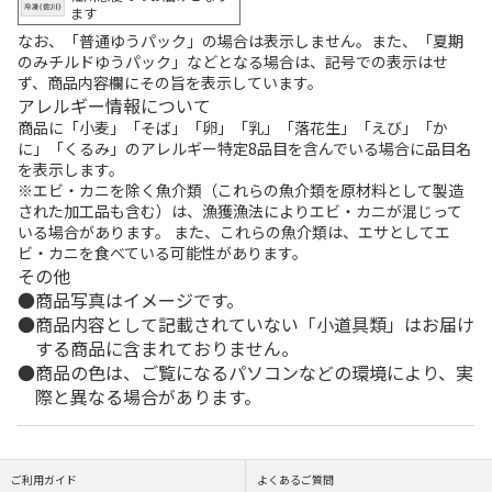
ます
なお、「普通ゆうパック」の場合は表示しません。また、「夏期
のみチルドゆうパック」などとなる場合は、記号での表示はせ
ず、商品内容欄にその旨を表示しています。
アレルギー情報について
商品に「小麦」「そば」「卵」「乳」「落花生」「えび」「か
に」「くるみ」のアレルギー特定8品目を含んでいる場合に品目名
を表示します。
※エビ・カニを除く魚介類（これらの魚介類を原材料として製造
された加工品も含む）は、漁獲漁法によりエビ・カニが混じって
いる場合があります。 また、これらの魚介類は、エサとしてエ
ビ・カニを食べている可能性があります。
その他
商品写真はイメージです。
商品内容として記載されていない「小道具類」はお届け
する商品に含まれておりません。
商品の色は、ご覧になるパソコンなどの環境により、実
際と異なる場合があります。
ご利用ガイド
よくあるご質問