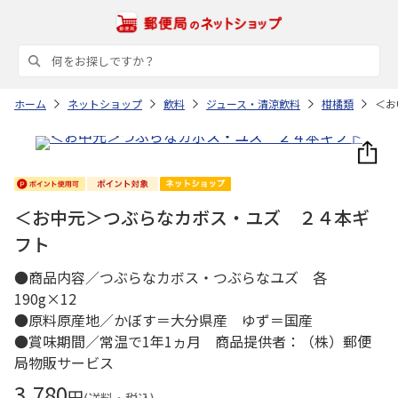
ホーム
ネットショップ
飲料
ジュース・清涼飲料
柑橘類
＜お
＜お中元＞つぶらなカボス・ユズ ２４本ギ
フト
●商品内容／つぶらなカボス・つぶらなユズ 各
190g×12
●原料原産地／かぼす＝大分県産 ゆず＝国産
●賞味期間／常温で1年1ヵ月 商品提供者：（株）郵便
局物販サービス
3,780
円