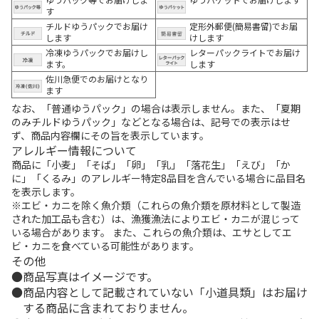
す
チルドゆうパックでお届け
定形外郵便(簡易書留)でお届
します
けします
冷凍ゆうパックでお届けし
レターパックライトでお届け
ます。
します
佐川急便でのお届けとなり
ます
なお、「普通ゆうパック」の場合は表示しません。また、「夏期
のみチルドゆうパック」などとなる場合は、記号での表示はせ
ず、商品内容欄にその旨を表示しています。
アレルギー情報について
商品に「小麦」「そば」「卵」「乳」「落花生」「えび」「か
に」「くるみ」のアレルギー特定8品目を含んでいる場合に品目名
を表示します。
※エビ・カニを除く魚介類（これらの魚介類を原材料として製造
された加工品も含む）は、漁獲漁法によりエビ・カニが混じって
いる場合があります。 また、これらの魚介類は、エサとしてエ
ビ・カニを食べている可能性があります。
その他
商品写真はイメージです。
商品内容として記載されていない「小道具類」はお届け
する商品に含まれておりません。